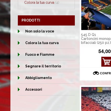
Colora la tua curva
(4)
PRODOTTI
Non solo la voce
545 D Q1
Cartoncini monopa
bifacciali (250 pz.)
Colora la tua curva
54,00
Fuoco e Fiamme
MOS
Segnare il territorio
TRA
DET
CONFR
TAGL
Abbigliamento
I
Accessori