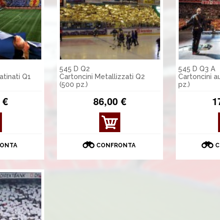
545 D Q2
545 D Q3 A
tinati Q1
Cartoncini Metallizzati Q2
Cartoncini a
(500 pz.)
pz.)
 €
86,00 €
1
MOS
TRA
DET
ONTA
CONFRONTA
C
TAGL
I