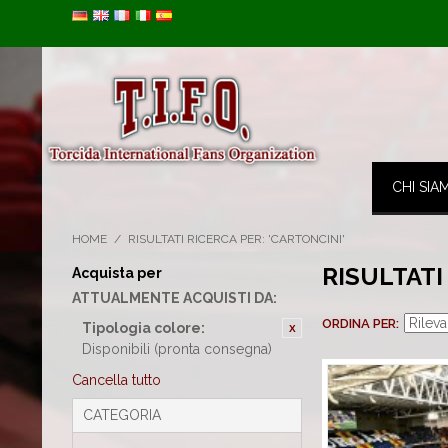
Image 01
CHI SIA
HOME
/
RISULTATI RICERCA PER: 'CARTONCINI'
RISULTATI
Acquista per
ATTUALMENTE ACQUISTI DA:
ORDINA PER
Tipologia colore:
Disponibili (pronta consegna)
Cancella tutto
CATEGORIA