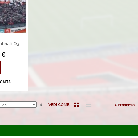
tinati Q3
 €
ONTA
4 Prodotti/o
VEDI COME