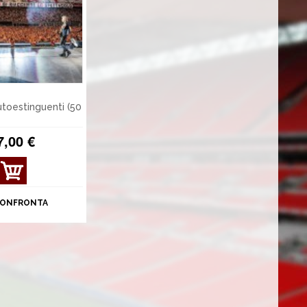
utoestinguenti (50
7,00 €
MOS
TRA
DET
ONFRONTA
TAGL
I