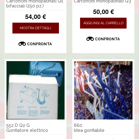
Cartoncini monopatinati Q1
Cartoncini Monopatinati Q3
bifacciali (250 pz.)
50,00 €
54,00 €
AGGIUNGI AL CARRELLO
MOSTRA DETTAGLI
CONFRONTA
CONFRONTA
552 D Q2 G
660
Gonfiatore elettrico
Idea gonfiabile