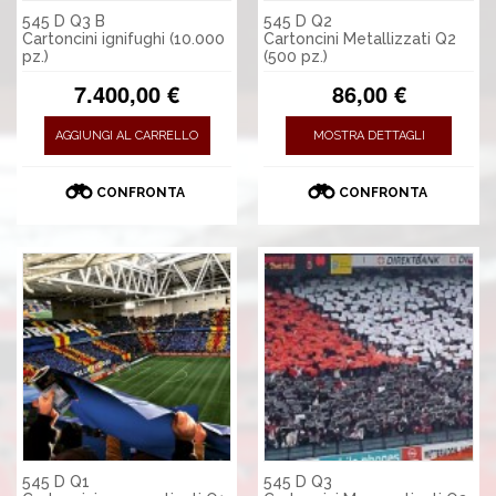
545 D Q3 B
545 D Q2
Cartoncini ignifughi (10.000
Cartoncini Metallizzati Q2
pz.)
(500 pz.)
7.400,00 €
86,00 €
AGGIUNGI AL CARRELLO
MOSTRA DETTAGLI
CONFRONTA
CONFRONTA
545 D Q1
545 D Q3