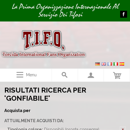
Image 01
La Prima Organizzazione Internazionale Al
Servizio Dei Tifosi
Menu
RISULTATI RICERCA PER
'GONFIABILE'
Acquista per
ATTUALMENTE ACQUISTI DA:
Tipologia colore:
Disponibili (pronta consegna)