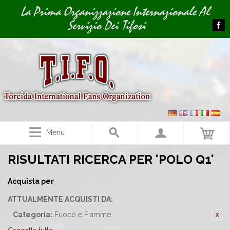
Image 02
Image 03
La Prima Organizzazione Internazionale Al
Servizio Dei Tifosi
Menu
RISULTATI RICERCA PER 'POLO Q1'
Acquista per
ATTUALMENTE ACQUISTI DA:
Categoria:
Fuoco e Fiamme