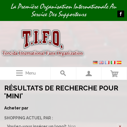
Image 01
La Première Organisation Internationale Au
Service Des Supporteurs
Menu
RÉSULTATS DE RECHERCHE POUR
'MINI'
Acheter par
SHOPPING ACTUEL PAR :
Voulez-vous insérer un logo?:
Non