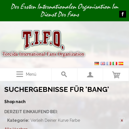
Image 01
Image 02
Der Ersten Internationalen Organisation Im
Dienst Der Fans
Menü
SUCHERGEBNISSE FÜR 'BANG'
Shop nach
DERZEIT EINKAUFEND BEI:
Kategorie:
Verleih Deiner Kurve Farbe