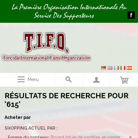
Image 01
La Première Organisation Internationale Au
Service Des Supporteurs
Menu
RÉSULTATS DE RECHERCHE POUR
'615'
Acheter par
SHOPPING ACTUEL PAR :
Forme du contenu:
Round (pluie de pastilles en papier