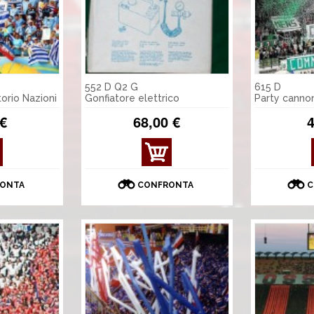
552 D Q2 G
615 D
torio Nazioni
Gonfiatore elettrico
Party canno
 €
68,00 €
4
ONTA
CONFRONTA
C