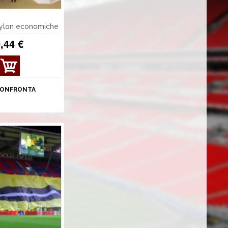
nylon economiche
,44 €
MOS
TRA
DET
ONFRONTA
TAGL
I