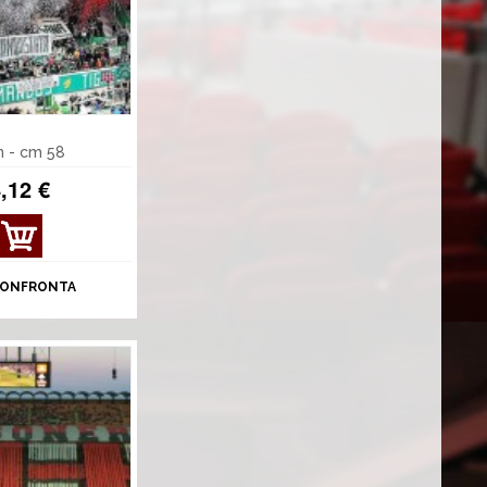
n - cm 58
,12 €
MOS
TRA
DET
ONFRONTA
TAGL
I