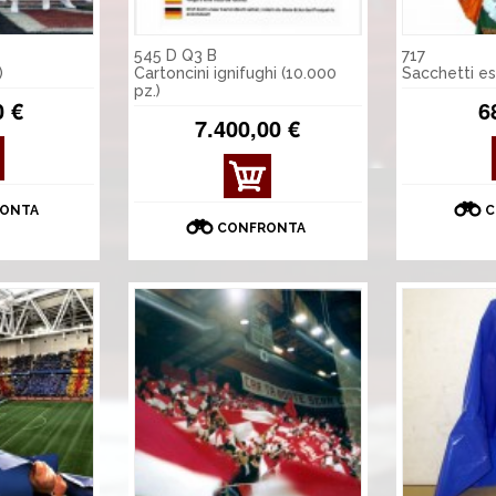
545 D Q3 B
717
)
Cartoncini ignifughi (10.000
Sacchetti esp
pz.)
0 €
6
7.400,00 €
ONTA
C
CONFRONTA