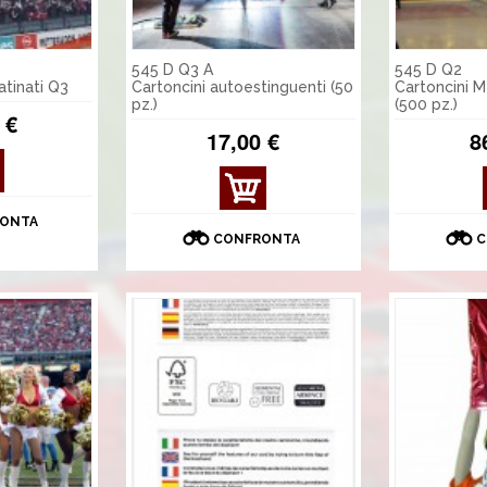
545 D Q3 A
545 D Q2
tinati Q3
Cartoncini autoestinguenti (50
Cartoncini M
pz.)
(500 pz.)
 €
17,00 €
8
MOS
TRA
ONTA
DET
CONFRONTA
C
TAGL
I