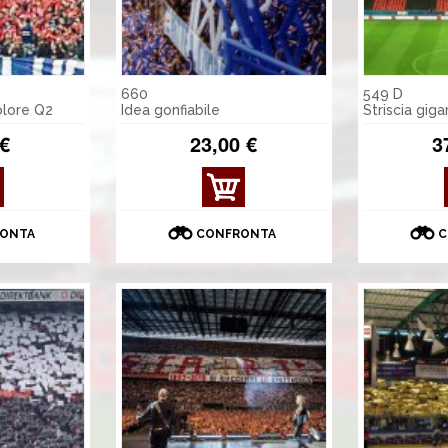
660
549 D
olore Q2
Idea gonfiabile
Striscia gig
 €
23,00 €
3
MOS
TRA
DET
ONTA
CONFRONTA
C
TAGL
I