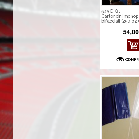
545 D Q1
Cartoncini monopa
bifacciali (250 pz.)
54,00
MOS
TRA
DET
CONFR
TAGL
I