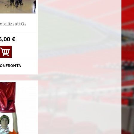
etallizzati Q2
6,00 €
MOS
TRA
DET
ONFRONTA
TAGL
I