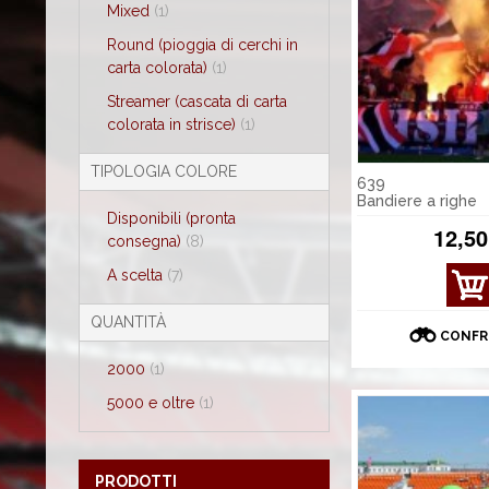
Mixed
(1)
Round (pioggia di cerchi in
carta colorata)
(1)
Streamer (cascata di carta
colorata in strisce)
(1)
TIPOLOGIA COLORE
639
Bandiere a righe
Disponibili (pronta
12,50
consegna)
(8)
A scelta
(7)
QUANTITÀ
CONFR
2000
(1)
5000 e oltre
(1)
PRODOTTI