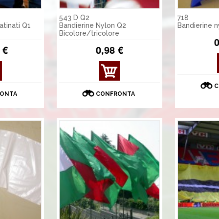
543 D Q2
718
tinati Q1
Bandierine Nylon Q2
Bandierine 
Bicolore/tricolore
0
 €
0,98 €
MOS
TRA
C
DET
ONTA
CONFRONTA
TAGL
I