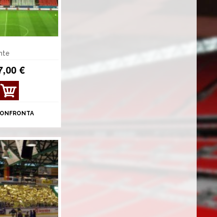
ante
7,00 €
MOS
TRA
DET
ONFRONTA
TAGL
I