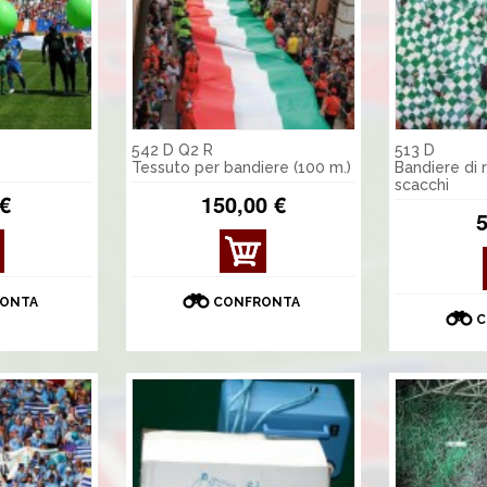
542 D Q2 R
513 D
Tessuto per bandiere (100 m.)
Bandiere di 
scacchi
 €
150,00 €
5
ONTA
CONFRONTA
C