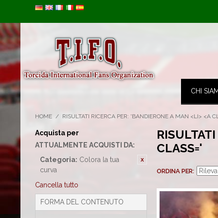
Image 01
CHI SIA
HOME
/
RISULTATI RICERCA PER: 'BANDIERONE A MAN <LI> <A C
RISULTATI
Acquista per
ATTUALMENTE ACQUISTI DA:
CLASS='
Categoria:
Colora la tua
curva
ORDINA PER
Cancella tutto
FORMA DEL CONTENUTO