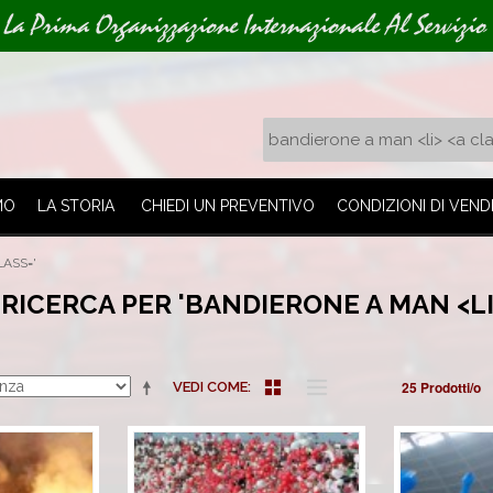
La Prima Organizzazione Internazionale Al Servizio 
MO
LA STORIA
CHIEDI UN PREVENTIVO
CONDIZIONI DI VEND
LASS='
 RICERCA PER 'BANDIERONE A MAN <LI
25 Prodotti/o
VEDI COME