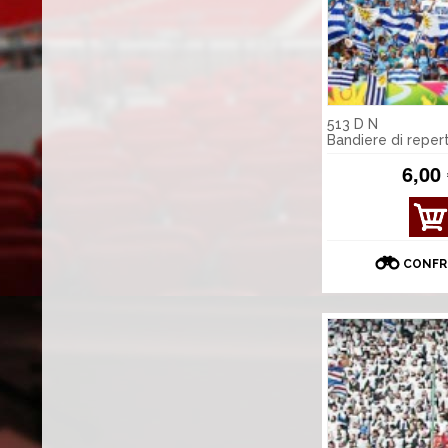
513 D N
Bandiere di reper
6,00
CONFR