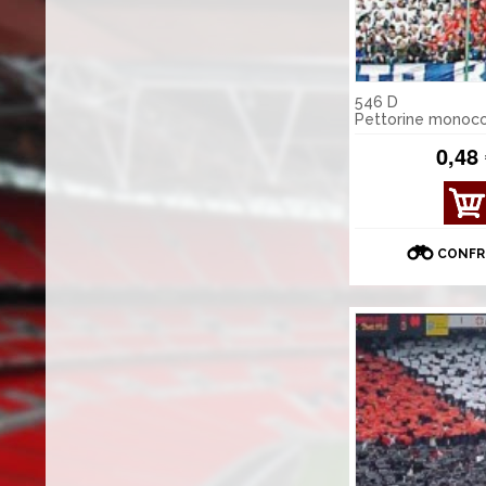
546 D
Pettorine monoc
0,48
MOS
TRA
DET
CONFR
TAGL
I