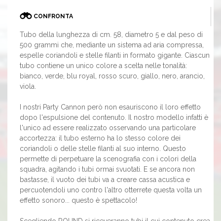
CONFRONTA
Tubo della lunghezza di cm. 58, diametro 5 e dal peso di
500 grammi che, mediante un sistema ad aria compressa,
espelle coriandoli e stelle filanti in formato gigante. Ciascun
tubo contiene un unico colore a scelta nelle tonalità:
bianco, verde, blu royal, rosso scuro, giallo, nero, arancio,
viola.
I nostri Party Cannon però non esauriscono il loro effetto
dopo l'espulsione del contenuto. Il nostro modello infatti è
l'unico ad essere realizzato osservando una particolare
accortezza: il tubo esterno ha lo stesso colore dei
coriandoli o delle stelle filanti al suo interno. Questo
permette di perpetuare la scenografia con i colori della
squadra, agitando i tubi ormai svuotati. E se ancora non
bastasse, il vuoto dei tubi va a creare cassa acustica e
percuotendoli uno contro l'altro otterrete questa volta un
effetto sonoro... questo è spettacolo!
Scegliendo ROUND si riceveranno tubi il cui contenuto crea