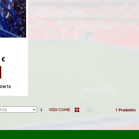
 €
ONTA
1 Prodotti/o
VEDI COME