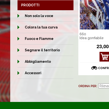
PRODOTTI
Non solo la voce
Colora la tua curva
660
Idea gonfiabile
Fuoco e Fiamme
23,00
Segnare il territorio
MOS
TRA
Abbigliamento
DET
CONFR
TAGL
Accessori
I
ORDINA PER