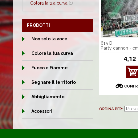
Colora la tua curva
(1)
PRODOTTI
Non solo la voce
615 D
Party cannon - c
Colora la tua curva
4,12
Fuoco e Fiamme
MOS
TRA
Segnare il territorio
DET
CONFR
TAGL
I
Abbigliamento
ORDINA PER
Accessori