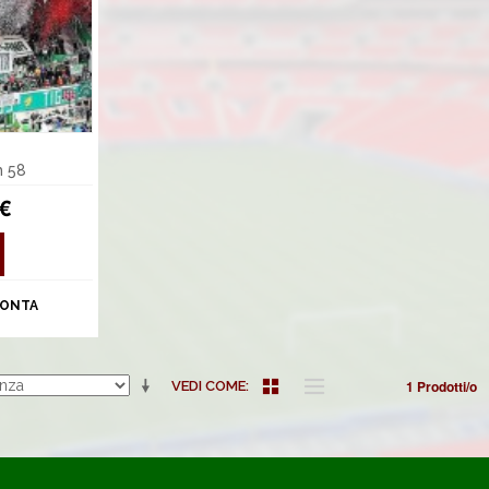
m 58
 €
ONTA
1 Prodotti/o
VEDI COME