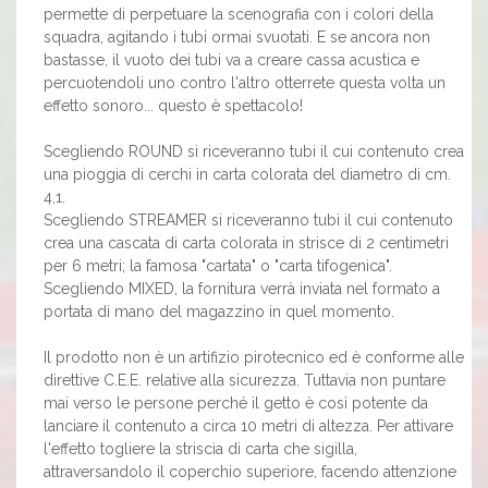
permette di perpetuare la scenografia con i colori della
squadra, agitando i tubi ormai svuotati. E se ancora non
bastasse, il vuoto dei tubi va a creare cassa acustica e
percuotendoli uno contro l'altro otterrete questa volta un
effetto sonoro... questo è spettacolo!
Scegliendo ROUND si riceveranno tubi il cui contenuto crea
una pioggia di cerchi in carta colorata del diametro di cm.
4,1.
Scegliendo STREAMER si riceveranno tubi il cui contenuto
crea una cascata di carta colorata in strisce di 2 centimetri
per 6 metri; la famosa "cartata" o "carta tifogenica".
Scegliendo MIXED, la fornitura verrà inviata nel formato a
portata di mano del magazzino in quel momento.
Il prodotto non è un artifizio pirotecnico ed è conforme alle
direttive C.E.E. relative alla sicurezza. Tuttavia non puntare
mai verso le persone perché il getto è così potente da
lanciare il contenuto a circa 10 metri di altezza. Per attivare
l'effetto togliere la striscia di carta che sigilla,
attraversandolo il coperchio superiore, facendo attenzione