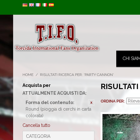
Image 01
CHI SIA
HOME
/
RISULTATI RICERCA PER: 'PARTY CANNON'
RISULTATI
Acquista per
ATTUALMENTE ACQUISTI DA:
ORDINA PER
Forma del contenuto:
Round (pioggia di cerchi in carta
colorata)
Cancella tutto
CATEGORIA