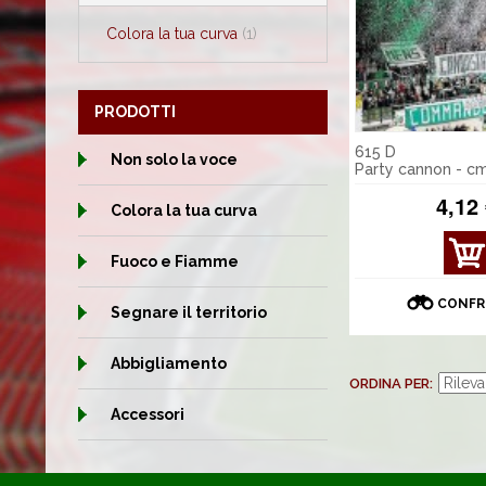
Colora la tua curva
(1)
PRODOTTI
615 D
Non solo la voce
Party cannon - c
4,12
Colora la tua curva
MOS
Fuoco e Fiamme
TRA
DET
CONFR
Segnare il territorio
TAGL
I
Abbigliamento
ORDINA PER
Accessori