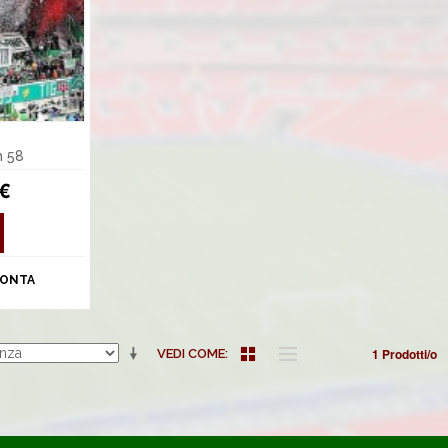
m 58
 €
ONTA
1 Prodotti/o
VEDI COME