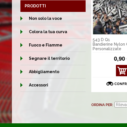
PRODOTTI
Non solo la voce
Colora la tua curva
543 D Q1
Bandierine Nylon
Fuoco e Fiamme
Personalizzate
0,90
Segnare il territorio
MOS
Abbigliamento
TRA
DET
CONFR
Accessori
TAGL
I
ORDINA PER