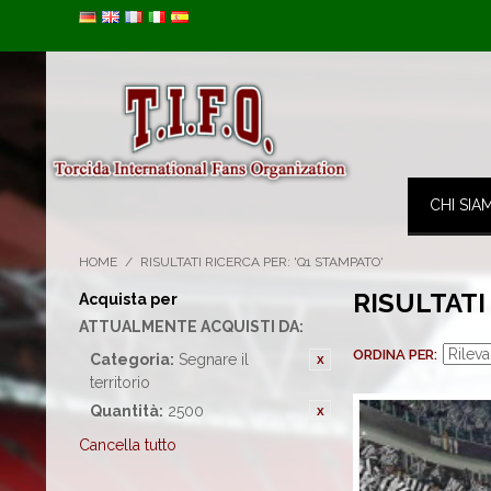
Image 01
CHI SIA
HOME
/
RISULTATI RICERCA PER: 'Q1 STAMPATO'
RISULTATI
Acquista per
ATTUALMENTE ACQUISTI DA:
ORDINA PER
Categoria:
Segnare il
territorio
Quantità:
2500
Cancella tutto