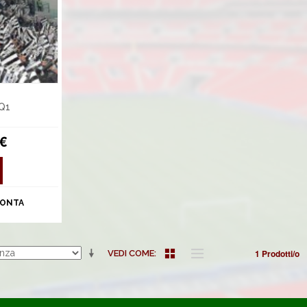
 Q1
 €
ONTA
1 Prodotti/o
VEDI COME