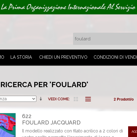
La Prima Organizzazione Internazionale Al Servizio 
MO
LA STORIA
CHIEDI UN PREVENTIVO
CONDIZIONI DI VEND
 RICERCA PER 'FOULARD'
2 Prodotti/o
VEDI COME
622
FOULARD JACQUARD
Il modello realizzato con filato acrilico a 2 colori di
AG