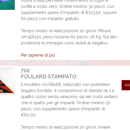
vostra scelta permette l'inserimento di logos e
scritte a costo zero. Ordine minimo 30 pezzi, con
supplemento spese d'impianto di €103,50; oppure
60 pezzi con impianto gratuito.
Tempo medio di realizzazione 20 giorni. Misure:
cm.55X120, peso/volume 60 pezzi= 16 Kg. Sul lato
posteriore le immagini sono visibili al negativo.
Per saperne di più
702
FOULARD STAMPATO
Il modello cm.68x68, realizzato con poliestere
AG
leggero bordato, è comprensivo di stampa da 1 a
quattro colori senza variazioni, sia nel costo unitario
che in quello per gli impianti. Ordine minimo 50
pezzi, con supplemento spese d'impianto di
€60,00.
Tempo medio di realizzazione 20 giorni. Inviare