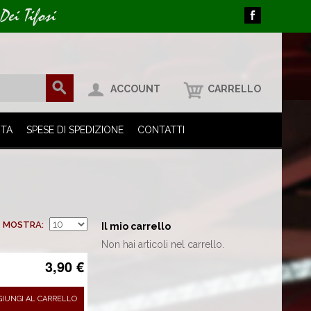
Dei Tifosi
ACCOUNT
CARRELLO
ITA
SPESE DI SPEDIZIONE
CONTATTI
MOSTRA
Il mio carrello
Non hai articoli nel carrello.
3,90 €
GIUNGI AL CARRELLO