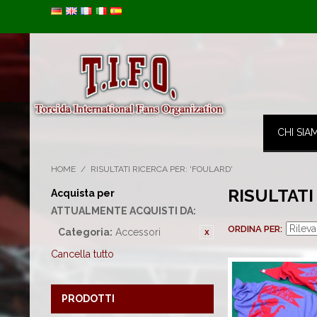
Image 01
CHI SIA
HOME
/
RISULTATI RICERCA PER: 'FOULARD'
RISULTATI
Acquista per
ATTUALMENTE ACQUISTI DA:
ORDINA PER
Categoria:
Accessori
Cancella tutto
PRODOTTI