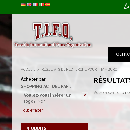
Image 01
La
QUI N
ACCUEIL
/
RÉSULTATS DE RECHERCHE POUR : 'TAMBURO'
RÉSULTAT
Acheter par
SHOPPING ACTUEL PAR :
Votre recherche ne 
Voulez-vous insérer un
logo?:
Non
Tout effacer
PRODUITS