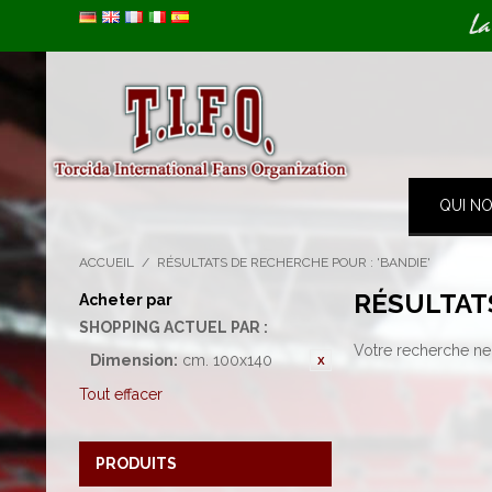
Image 01
La
QUI N
ACCUEIL
/
RÉSULTATS DE RECHERCHE POUR : 'BANDIE'
RÉSULTAT
Acheter par
SHOPPING ACTUEL PAR :
Votre recherche ne 
Dimension:
cm. 100x140
Tout effacer
PRODUITS