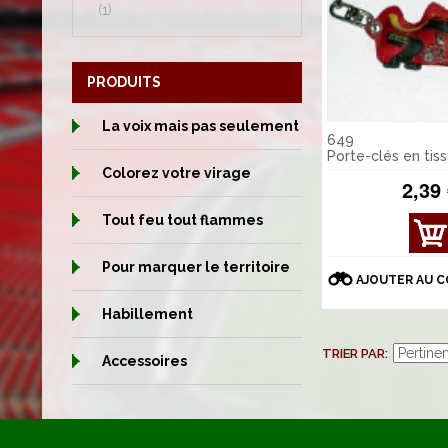
(1)
PRODUITS
La voix mais pas seulement
649
Porte-clés en tis
Colorez votre virage
2,39
Tout feu tout flammes
AFFI
CHE
Pour marquer le territoire
R
AJOUTER AU 
DÉT
AILS
Habillement
TRIER PAR
Accessoires