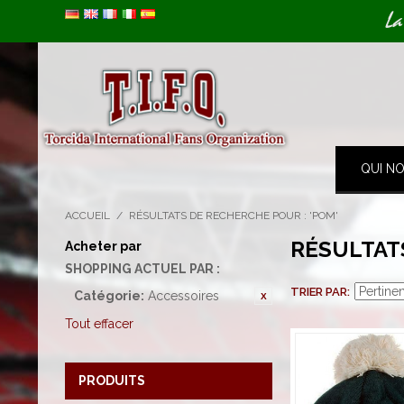
Image 01
La
QUI N
ACCUEIL
/
RÉSULTATS DE RECHERCHE POUR : 'POM'
RÉSULTAT
Acheter par
SHOPPING ACTUEL PAR :
TRIER PAR
Catégorie:
Accessoires
Tout effacer
PRODUITS