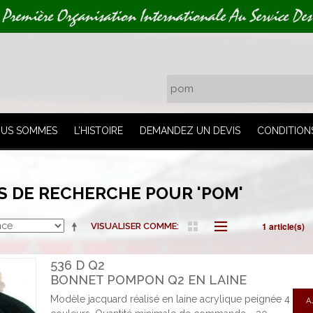
 Première Organisation Internationale Au Service Des
OUS SOMMES
L’HISTOIRE
DEMANDEZ UN DEVIS
CONDITION
S DE RECHERCHE POUR 'POM'
1 article(s)
VISUALISER COMME
536 D Q2
BONNET POMPON Q2 EN LAINE
Modèle jacquard réalisé en laine acrylique peignée 4
A