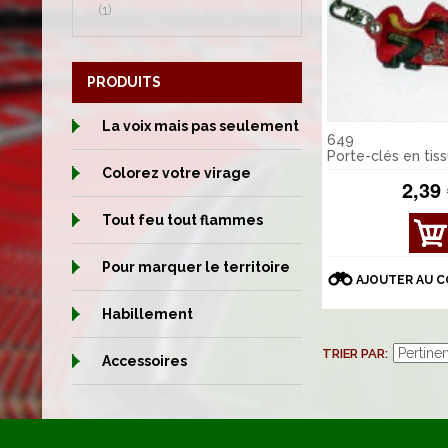
(1)
PRODUITS
La voix mais pas seulement
649
Porte-clés en tis
Colorez votre virage
2,39
Tout feu tout flammes
AFFI
CHE
Pour marquer le territoire
R
AJOUTER AU 
DÉT
AILS
Habillement
TRIER PAR
Accessoires