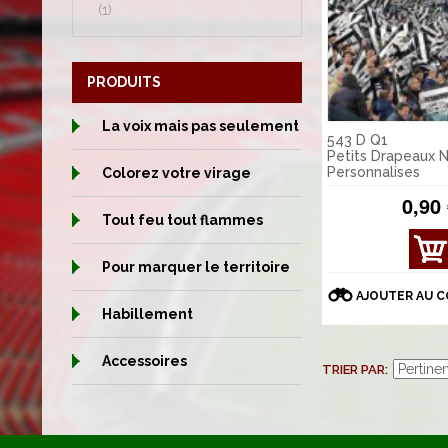
(1)
PRODUITS
La voix mais pas seulement
543 D Q1
Petits Drapeaux 
Personnalises
Colorez votre virage
0,90
Tout feu tout flammes
AFFI
Pour marquer le territoire
CHE
R
AJOUTER AU 
DÉT
Habillement
AILS
Accessoires
TRIER PAR