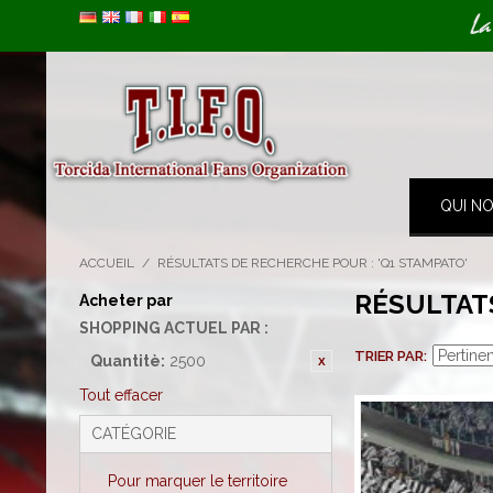
Image 01
La
QUI N
ACCUEIL
/
RÉSULTATS DE RECHERCHE POUR : 'Q1 STAMPATO'
RÉSULTAT
Acheter par
SHOPPING ACTUEL PAR :
TRIER PAR
Quantitè:
2500
Tout effacer
CATÉGORIE
Pour marquer le territoire