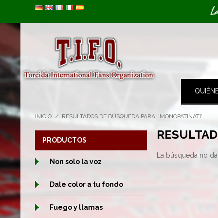
Image 01
L
QUIÉN
INICIO
/
RESULTADOS DE BÚSQUEDA PARA: 'MONOPATINATI'
RESULTAD
PRODUCTOS
La búsqueda no da 
Non solo la voz
Dale color a tu fondo
Fuego y llamas