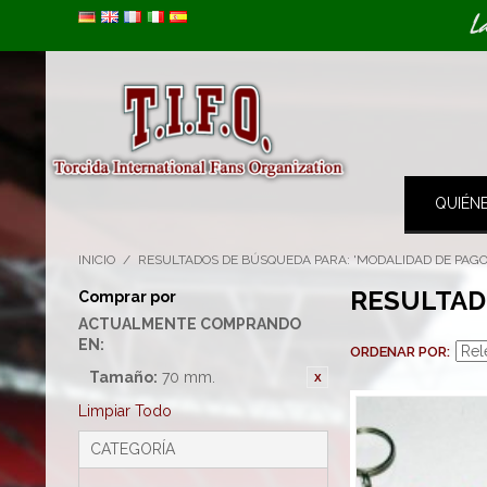
Image 01
L
QUIÉN
INICIO
/
RESULTADOS DE BÚSQUEDA PARA: 'MODALIDAD DE PAGO
RESULTAD
Comprar por
ACTUALMENTE COMPRANDO
EN:
ORDENAR POR
Tamaño:
70 mm.
Limpiar Todo
CATEGORÍA