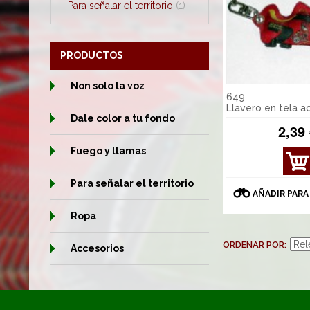
Para señalar el territorio
(1)
PRODUCTOS
Non solo la voz
649
Llavero en tela a
Dale color a tu fondo
2,39
Fuego y llamas
VER
DET
Para señalar el territorio
ALL
AÑADIR PARA
ES
Ropa
ORDENAR POR
Accesorios