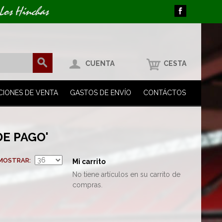
 Los Hinchas
CUENTA
CESTA
CIONES DE VENTA
GASTOS DE ENVÍO
CONTÁCTOS
E PAGO'
MOSTRAR
Mi carrito
No tiene artículos en su carrito de
compras.