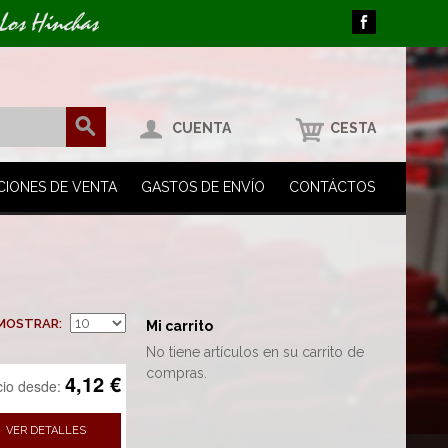
 Los Hinchas
CUENTA
CESTA
CIONES DE VENTA
GASTOS DE ENVÍO
CONTÁCTOS
MOSTRAR
Mi carrito
No tiene artículos en su carrito de
compras.
4,12 €
cio desde:
VER DETALLES