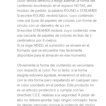
color, tendrá derecho a elegir además la forma del
contenido escribiendo en el espacio NOTAS, del
módulo de pedido, la palabra ROUND o STREAMER.
Si escribe ROUND, recibirá tubos, cuyo contenido
crea una lluvia de papeles de colores con forma de
círculo con un diámetro de 4,1 cm.
Si escribe STREAMER recibirá, cuyo contenido crea
una cascada de papeles de colores en tiras de 2
centímetros por 6 metros.
Si se elige MIXED, el suministro se enviará en el
formado que se encuentre más fácilmente
disponible para el almacén en ese momento.
Obviamente la forma del contenido es secundaria
con respecto al color. Por lo tanto, si la forma
elegida estuviera agotada, enviaremos el artículo
con la otra forma pero respetando en cualquier caso
el color solicitado en el pedido. Este producto no
es un artículo pirotécnico y cumple con las
directivas C.E.E. relativas a la seguridad. A pesar de
ello no deberá apuntar, bajo ningún concepto, hacia
las demás personas porque la potencia del chorro