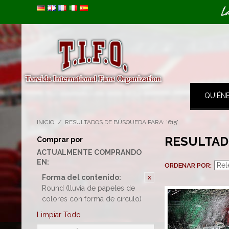
Image 01
L
QUIÉN
INICIO
/
RESULTADOS DE BÚSQUEDA PARA: '615'
RESULTADO
Comprar por
ACTUALMENTE COMPRANDO
EN:
ORDENAR POR
Forma del contenido:
Round (lluvia de papeles de
colores con forma de circulo)
Limpiar Todo