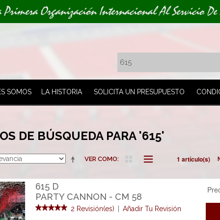
a Primera Organización Internacional Al Servicio De
ES SOMOS
LA HISTORIA
SOLICITA UN PRESUPUESTO
CONDI
S DE BÚSQUEDA PARA '615'
1 artículo(s)
VER COMO
615 D
Pre
PARTY CANNON - CM 58
2 Revisión(es)
|
Añadir Tu Revisión