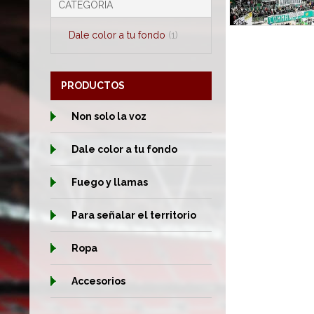
CATEGORÍA
Dale color a tu fondo
(1)
PRODUCTOS
Non solo la voz
Dale color a tu fondo
Fuego y llamas
Para señalar el territorio
Ropa
Accesorios