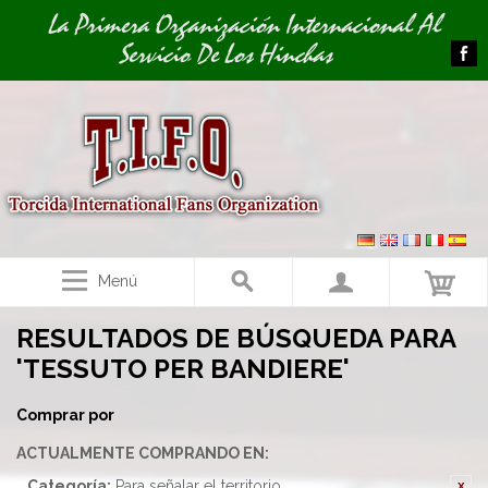
Image 01
Image 02
La Primera Organización Internacional Al
Servicio De Los Hinchas
Menú
RESULTADOS DE BÚSQUEDA PARA
'TESSUTO PER BANDIERE'
Comprar por
ACTUALMENTE COMPRANDO EN:
Categoría:
Para señalar el territorio