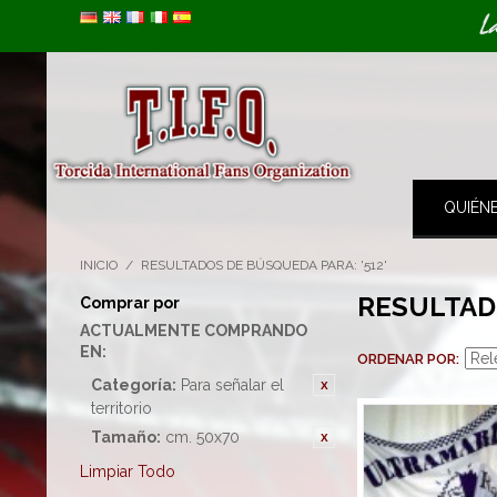
Image 01
L
QUIÉN
INICIO
/
RESULTADOS DE BÚSQUEDA PARA: '512'
RESULTADO
Comprar por
ACTUALMENTE COMPRANDO
EN:
ORDENAR POR
Categoría:
Para señalar el
territorio
Tamaño:
cm. 50x70
Limpiar Todo