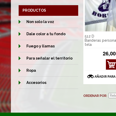
PRODUCTOS
Non solo la voz
Dale color a tu fondo
512 D
Banderas persona
tela
Fuego y llamas
26,00
Para señalar el territorio
VER
DET
Ropa
ALL
AÑADIR PARA
ES
Accesorios
ORDENAR POR