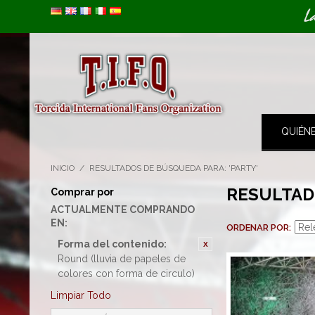
Image 01
L
QUIÉN
INICIO
/
RESULTADOS DE BÚSQUEDA PARA: 'PARTY'
RESULTAD
Comprar por
ACTUALMENTE COMPRANDO
EN:
ORDENAR POR
Forma del contenido:
Round (lluvia de papeles de
colores con forma de circulo)
Limpiar Todo