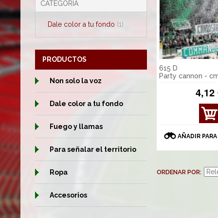
CATEGORÍA
Dale color a tu fondo
(1)
PRODUCTOS
615 D
Party cannon - c
Non solo la voz
4,12
Dale color a tu fondo
VER
DET
Fuego y llamas
ALL
AÑADIR PARA
ES
Para señalar el territorio
Ropa
ORDENAR POR
Accesorios