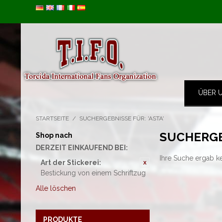
Image 01
ÜBER 
STARTSEITE
/
SUCHERGEBNISSE FÜR: 'ASTA'
SUCHERGE
Shop nach
DERZEIT EINKAUFEND BEI:
Ihre Suche ergab k
Art der Stickerei:
Bestickung von einem Schriftzug
Alle löschen
PRODUKTE