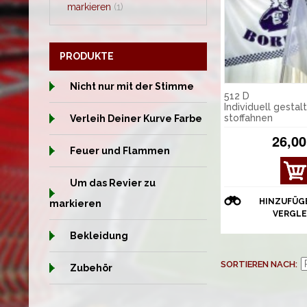
markieren
(1)
PRODUKTE
Nicht nur mit der Stimme
512 D
Individuell gestal
stoffahnen
Verleih Deiner Kurve Farbe
26,00
Feuer und Flammen
DET
Um das Revier zu
AILS
ANZ
HINZUFÜG
markieren
EIGE
VERGLE
N
Bekleidung
SORTIEREN NACH
Zubehör