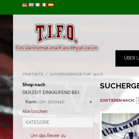
Image 01
ÜBER 
STARTSEITE
/
SUCHERGEBNISSE FÜR: '512 D'
SUCHERGEB
Shop nach
DERZEIT EINKAUFEND BEI:
SORTIEREN NACH
Kann:
cm. 100x140
Alle löschen
KATEGORIE
Um das Revier zu