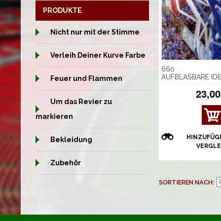
PRODUKTE
Nicht nur mit der Stimme
Verleih Deiner Kurve Farbe
660
AUFBLASBARE ID
Feuer und Flammen
23,00
Um das Revier zu
DET
markieren
AILS
ANZ
HINZUFÜG
Bekleidung
EIGE
VERGLE
N
Zubehör
SORTIEREN NACH