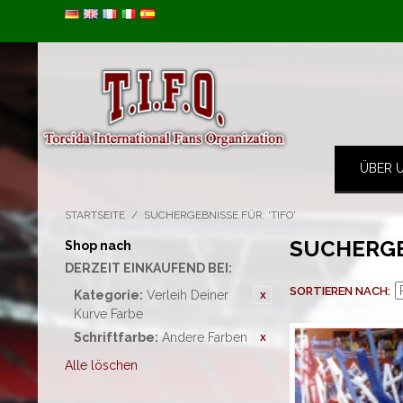
Image 01
ÜBER 
STARTSEITE
/
SUCHERGEBNISSE FÜR: 'TIFO'
SUCHERGEB
Shop nach
DERZEIT EINKAUFEND BEI:
SORTIEREN NACH
Kategorie:
Verleih Deiner
Kurve Farbe
Schriftfarbe:
Andere Farben
Alle löschen