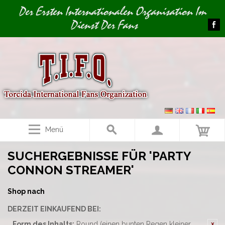
Image 01
Der Ersten Internationalen Organisation Im
Dienst Der Fans
Menü
SUCHERGEBNISSE FÜR 'PARTY
CONNON STREAMER'
Shop nach
DERZEIT EINKAUFEND BEI:
Form des Inhalts:
Round (einen bunten Regen kleiner,