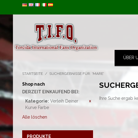
Image 01
ÜBER 
STARTSEITE
/
SUCHERGEBNISSE FÜR: 'MARE'
SUCHERGE
Shop nach
DERZEIT EINKAUFEND BEI:
Ihre Suche ergab k
Kategorie:
Verleih Deiner
Kurve Farbe
Alle löschen
PRODUKTE