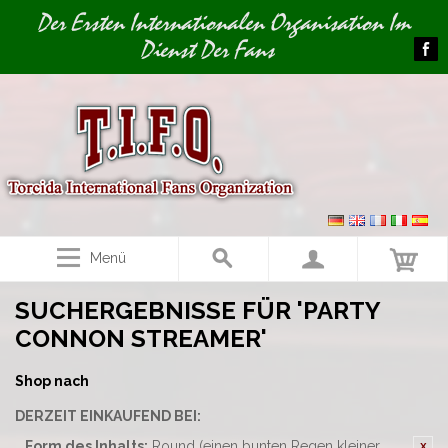
Image 01
Der Ersten Internationalen Organisation Im
Dienst Der Fans
Menü
SUCHERGEBNISSE FÜR 'PARTY
CONNON STREAMER'
Shop nach
DERZEIT EINKAUFEND BEI:
Form des Inhalts:
Round (einen bunten Regen kleiner,