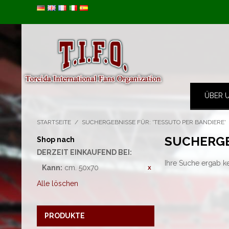
Image 01
ÜBER 
STARTSEITE
/
SUCHERGEBNISSE FÜR: 'TESSUTO PER BANDIERE'
SUCHERGE
Shop nach
DERZEIT EINKAUFEND BEI:
Ihre Suche ergab k
Kann:
cm. 50x70
Alle löschen
PRODUKTE