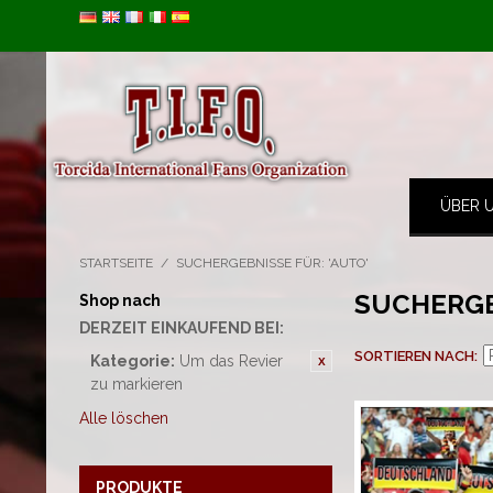
Image 01
ÜBER 
STARTSEITE
/
SUCHERGEBNISSE FÜR: 'AUTO'
SUCHERGE
Shop nach
DERZEIT EINKAUFEND BEI:
SORTIEREN NACH
Kategorie:
Um das Revier
zu markieren
Alle löschen
PRODUKTE