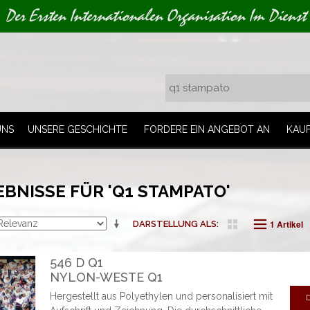
Der Ersten Internationalen Organisation Im Dienst
UNS
UNSERE GESCHICHTE
FORDERE EIN ANGEBOT AN
KAU
BNISSE FÜR 'Q1 STAMPATO'
1 Artikel
DARSTELLUNG ALS
546 D Q1
NYLON-WESTE Q1
Hergestellt aus Polyethylen und personalisiert mit