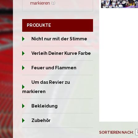
markieren
(1)
PRODUKTE
Nicht nur mit der Stimme
Verleih Deiner Kurve Farbe
Feuer und Flammen
Um das Revier zu
markieren
Bekleidung
Zubehör
SORTIEREN NACH