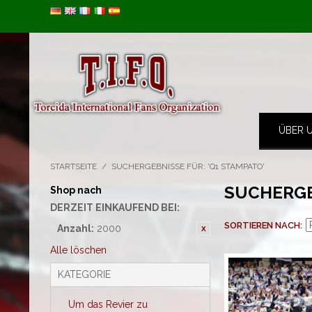
Image 01
ÜBER 
STARTSEITE
/
SUCHERGEBNISSE FÜR: 'Q1 STAMPATO'
SUCHERGE
Shop nach
DERZEIT EINKAUFEND BEI:
SORTIEREN NACH
Anzahl:
2000
Alle löschen
KATEGORIE
Um das Revier zu