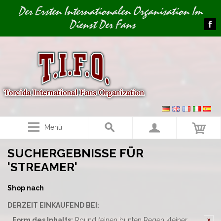
Image 01
Der Ersten Internationalen Organisation Im
Dienst Der Fans
Menü
SUCHERGEBNISSE FÜR
'STREAMER'
Shop nach
DERZEIT EINKAUFEND BEI:
Form des Inhalts:
Round (einen bunten Regen kleiner,