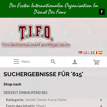
Image 01
Der Ersten Internationalen Organisation Im
Dienst Der Fans
Menü
SUCHERGEBNISSE FÜR '615'
Shop nach
DERZEIT EINKAUFEND BEI:
Kategorie:
Verleih Deiner Kurve Farbe
Form des Inhalts:
Mixed