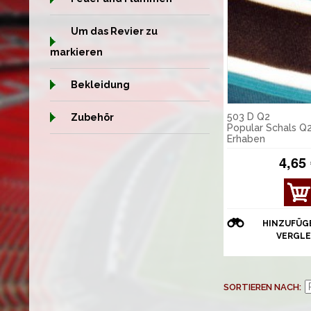
Um das Revier zu
markieren
Bekleidung
503 D Q2
Zubehör
Popular Schals 
Erhaben
4,65
DET
AILS
ANZ
HINZUFÜG
EIGE
VERGLE
N
SORTIEREN NACH