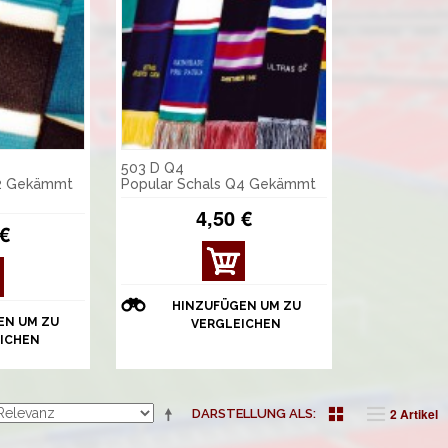
503 D Q4
Q2 Gekämmt
Popular Schals Q4 Gekämmt
4,50 €
 €
DET
AILS
ANZ
HINZUFÜGEN UM ZU
EIGE
EN UM ZU
VERGLEICHEN
N
ICHEN
2 Artikel
DARSTELLUNG ALS