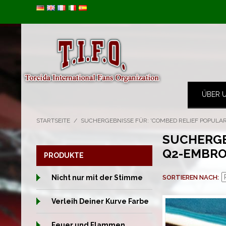
Image 01
ÜBER 
STARTSEITE
/
SUCHERGEBNISSE FÜR: 'COMBED RELIEF POPULAR
SUCHERGE
Q2-EMBRO
PRODUKTE
Nicht nur mit der Stimme
SORTIEREN NACH
Verleih Deiner Kurve Farbe
Feuer und Flammen