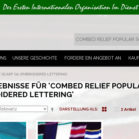
Der Ersten Internationalen Organisation Im Dienst
UNS
UNSERE GESCHICHTE
FORDERE EIN ANGEBOT AN
KAU
 SCARF Q2-EMBROIDERED LETTERING'
BNISSE FÜR 'COMBED RELIEF POPUL
IDERED LETTERING'
2 Artikel
DARSTELLUNG ALS