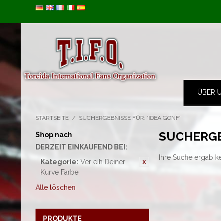
Image 01
ÜBER 
STARTSEITE
/
SUCHERGEBNISSE FÜR: 'IDEA GONF'
SUCHERGE
Shop nach
DERZEIT EINKAUFEND BEI:
Ihre Suche ergab k
Kategorie:
Verleih Deiner
Kurve Farbe
Alle löschen
PRODUKTE