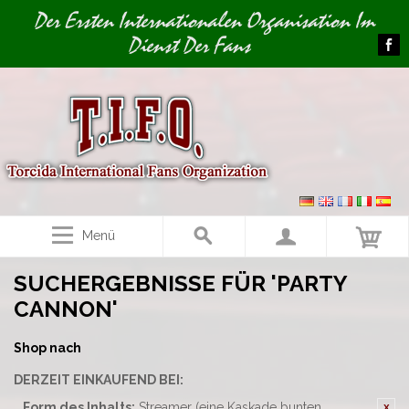
Image 01
Der Ersten Internationalen Organisation Im
Dienst Der Fans
Menü
SUCHERGEBNISSE FÜR 'PARTY
CANNON'
Shop nach
DERZEIT EINKAUFEND BEI:
Form des Inhalts:
Streamer (eine Kaskade bunten