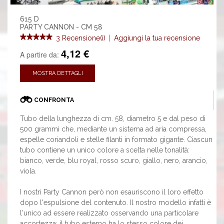
615 D
PARTY CANNON - CM 58
3 Recensione(i)
|
Aggiungi la tua recensione
4,12 €
A partire da:
MOSTRA DETTAGLI
CONFRONTA
Tubo della lunghezza di cm. 58, diametro 5 e dal peso di
500 grammi che, mediante un sistema ad aria compressa,
espelle coriandoli e stelle filanti in formato gigante. Ciascun
tubo contiene un unico colore a scelta nelle tonalità:
bianco, verde, blu royal, rosso scuro, giallo, nero, arancio,
viola.
I nostri Party Cannon però non esauriscono il loro effetto
dopo l'espulsione del contenuto. Il nostro modello infatti è
l'unico ad essere realizzato osservando una particolare
accortezza: il tubo esterno ha lo stesso colore dei