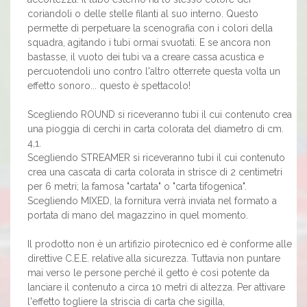
coriandoli o delle stelle filanti al suo interno. Questo
permette di perpetuare la scenografia con i colori della
squadra, agitando i tubi ormai svuotati. E se ancora non
bastasse, il vuoto dei tubi va a creare cassa acustica e
percuotendoli uno contro l'altro otterrete questa volta un
effetto sonoro... questo è spettacolo!
Scegliendo ROUND si riceveranno tubi il cui contenuto crea
una pioggia di cerchi in carta colorata del diametro di cm.
4,1.
Scegliendo STREAMER si riceveranno tubi il cui contenuto
crea una cascata di carta colorata in strisce di 2 centimetri
per 6 metri; la famosa "cartata" o "carta tifogenica".
Scegliendo MIXED, la fornitura verrà inviata nel formato a
portata di mano del magazzino in quel momento.
Il prodotto non è un artifizio pirotecnico ed è conforme alle
direttive C.E.E. relative alla sicurezza. Tuttavia non puntare
mai verso le persone perché il getto è così potente da
lanciare il contenuto a circa 10 metri di altezza. Per attivare
l'effetto togliere la striscia di carta che sigilla,