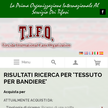
Image 01
Image 02
La Prima Organizzazione Internazionale Al
Servizio Dei Tifosi
Menu
RISULTATI RICERCA PER 'TESSUTO
PER BANDIERE'
Acquista per
ATTUALMENTE ACQUISTI DA:
Tipologia di ricamo:
Ricamo di una scritta