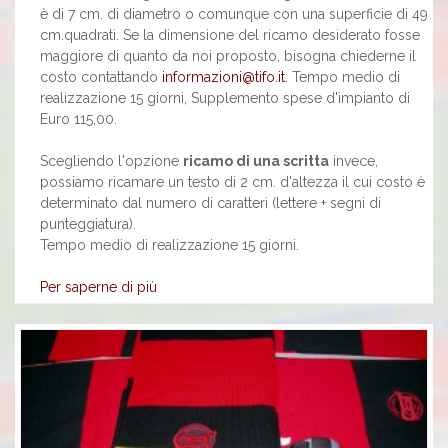
è di 7 cm. di diametro o comunque con una superficie di 49
cm.quadrati. Se la dimensione del ricamo desiderato fosse
maggiore di quanto da noi proposto, bisogna chiederne il
costo contattando
informazioni@tifo.it
. Tempo medio di
realizzazione 15 giorni, Supplemento spese d'impianto di
Euro 115,00.
Scegliendo l'opzione
ricamo di una scritta
invece,
possiamo ricamare un testo di 2 cm. d'altezza il cui costo è
determinato dal numero di caratteri (lettere + segni di
punteggiatura).
Tempo medio di realizzazione 15 giorni.
Per saperne di più