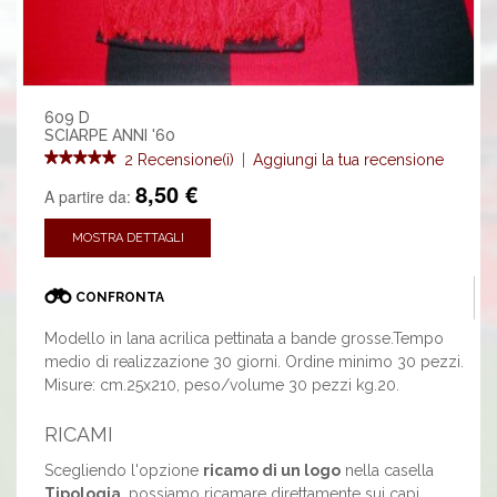
609 D
SCIARPE ANNI '60
2 Recensione(i)
|
Aggiungi la tua recensione
8,50 €
A partire da:
MOSTRA DETTAGLI
CONFRONTA
Modello in lana acrilica pettinata a bande grosse.Tempo
medio di realizzazione 30 giorni. Ordine minimo 30 pezzi.
Misure: cm.25x210, peso/volume 30 pezzi kg.20.
RICAMI
Scegliendo l'opzione
ricamo di un logo
nella casella
Tipologia
, possiamo ricamare direttamente sui capi