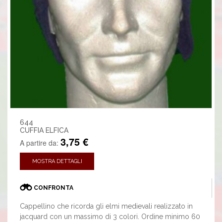
644
CUFFIA ELFICA
3,75 €
A partire da:
MOSTRA DETTAGLI
CONFRONTA
Cappellino che ricorda gli elmi medievali realizzato in
jacquard con un massimo di 3 colori. Ordine minimo 60