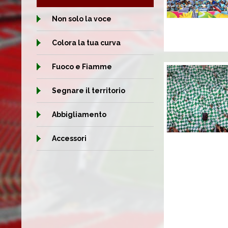
Non solo la voce
Colora la tua curva
Fuoco e Fiamme
Segnare il territorio
Abbigliamento
Accessori