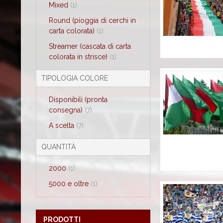
Mixed
(1)
Round (pioggia di cerchi in
carta colorata)
(1)
Streamer (cascata di carta
colorata in strisce)
(1)
TIPOLOGIA COLORE
Disponibili (pronta
consegna)
(7)
A scelta
(7)
QUANTITÀ
2000
(1)
5000 e oltre
(1)
PRODOTTI