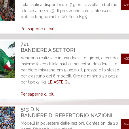
Tela nautica disponibile in 7 giorni, avvolta in bobine
AG
alte circa metri 1,5 . Il prezzo indicato si riferisce a
bobine lunghe metri 100. Peso Kg.9
Per saperne di più
721
BANDIERE A SETTORI
Vengono realizzate in una decina di giorni, cucendo
AG
insieme fasce di tela nautica nei colori desiderati. Le
bandiere misurano cm.150x100. Il prezzo è lo stesso
per ciascuno dei 6 modelli. Ordine minimo 20 pezzi
per tipo=2 Kg.
LE ASTE QUI
Per saperne di più
513 D N
BANDIERE DI REPERTORIO NAZIONI
Modelli in poliestere delle nazioni. Confezioni da 20
AG