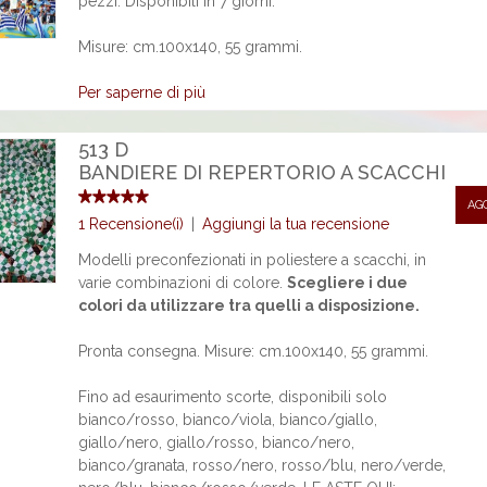
pezzi. Disponibili in 7 giorni.
Misure: cm.100x140, 55 grammi.
Per saperne di più
513 D
BANDIERE DI REPERTORIO A SCACCHI
AG
1 Recensione(i)
|
Aggiungi la tua recensione
Modelli preconfezionati in poliestere a scacchi, in
varie combinazioni di colore.
Scegliere i due
colori da utilizzare tra quelli a disposizione.
Pronta consegna. Misure: cm.100x140, 55 grammi.
Fino ad esaurimento scorte, disponibili solo
bianco/rosso, bianco/viola, bianco/giallo,
giallo/nero, giallo/rosso, bianco/nero,
bianco/granata, rosso/nero, rosso/blu, nero/verde,