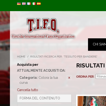
Image 01
CHI SIA
HOME
/
RISULTATI RICERCA PER: 'TESSUTO PER BANDIERE'
RISULTATI
Acquista per
ATTUALMENTE ACQUISTI DA:
ORDINA PER
Categoria:
Colora la tua
curva
Cancella tutto
FORMA DEL CONTENUTO