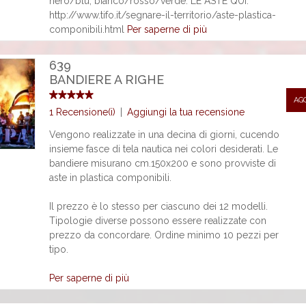
nero/blu, bianco/rosso/verde. LE ASTE QUI:
http://www.tifo.it/segnare-il-territorio/aste-plastica-
componibili.html
Per saperne di più
639
BANDIERE A RIGHE
AG
1 Recensione(i)
|
Aggiungi la tua recensione
Vengono realizzate in una decina di giorni, cucendo
insieme fasce di tela nautica nei colori desiderati. Le
bandiere misurano cm.150x200 e sono provviste di
aste in plastica componibili.
Il prezzo è lo stesso per ciascuno dei 12 modelli.
Tipologie diverse possono essere realizzate con
prezzo da concordare. Ordine minimo 10 pezzi per
tipo.
Per saperne di più