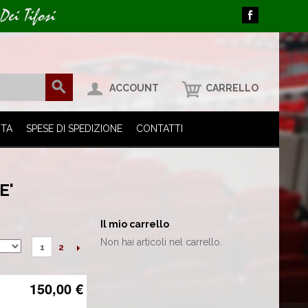
Dei Tifosi
ACCOUNT
CARRELLO
ITA
SPESE DI SPEDIZIONE
CONTATTI
E'
Il mio carrello
Non hai articoli nel carrello.
2
1
150,00 €