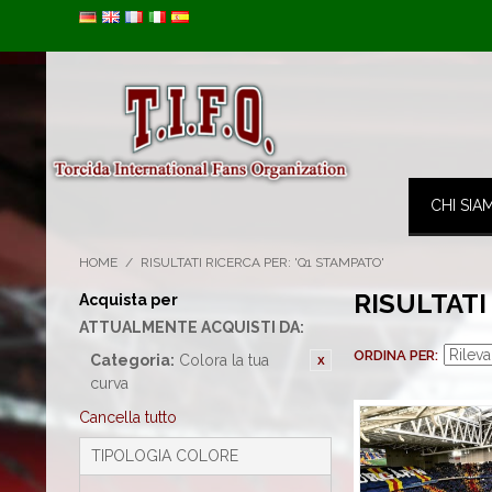
Image 01
CHI SIA
HOME
/
RISULTATI RICERCA PER: 'Q1 STAMPATO'
RISULTATI
Acquista per
ATTUALMENTE ACQUISTI DA:
ORDINA PER
Categoria:
Colora la tua
curva
Cancella tutto
TIPOLOGIA COLORE