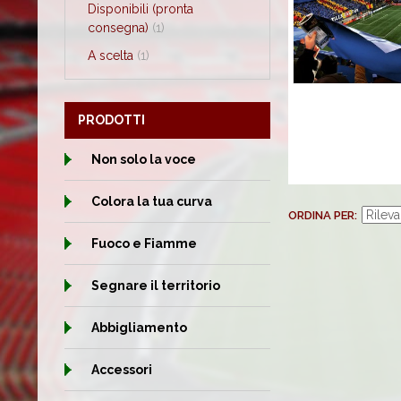
Disponibili (pronta
consegna)
(1)
A scelta
(1)
PRODOTTI
Non solo la voce
Colora la tua curva
ORDINA PER
Fuoco e Fiamme
Segnare il territorio
Abbigliamento
Accessori