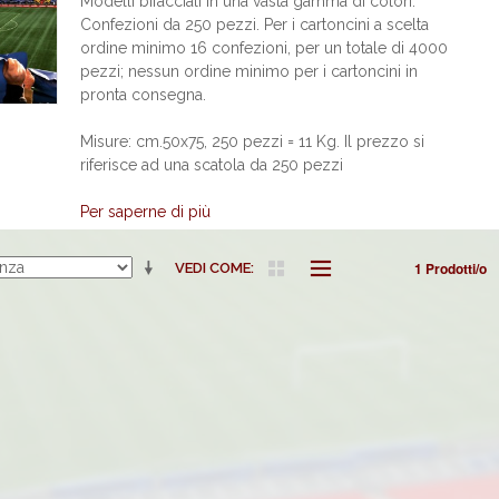
Modelli bifacciali in una vasta gamma di colori.
Confezioni da 250 pezzi. Per i cartoncini a scelta
ordine minimo 16 confezioni, per un totale di 4000
pezzi; nessun ordine minimo per i cartoncini in
pronta consegna.
Misure: cm.50x75, 250 pezzi = 11 Kg. Il prezzo si
riferisce ad una scatola da 250 pezzi
Per saperne di più
1 Prodotti/o
VEDI COME