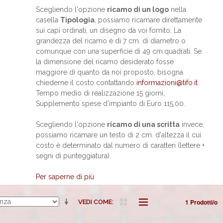
Scegliendo l'opzione
ricamo di un logo
nella
casella
Tipologia
, possiamo ricamare direttamente
sui capi ordinati, un disegno da voi fornito. La
grandezza del ricamo è di 7 cm. di diametro o
comunque con una superficie di 49 cm.quadrati. Se
la dimensione del ricamo desiderato fosse
maggiore di quanto da noi proposto, bisogna
chiederne il costo contattando
informazioni@tifo.it
.
Tempo medio di realizzazione 15 giorni,
Supplemento spese d'impianto di Euro 115,00.
Scegliendo l'opzione
ricamo di una scritta
invece,
possiamo ricamare un testo di 2 cm. d'altezza il cui
costo è determinato dal numero di caratteri (lettere +
segni di punteggiatura).
Per saperne di più
1 Prodotti/o
VEDI COME