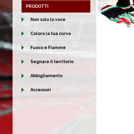
PRODOTTI
Non solo la voce
Colora la tua curva
Fuoco e Fiamme
Segnare il territorio
Abbigliamento
Accessori