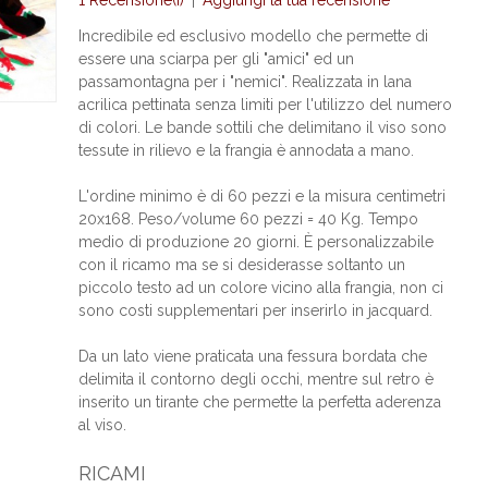
1 Recensione(i)
|
Aggiungi la tua recensione
Incredibile ed esclusivo modello che permette di
essere una sciarpa per gli "amici" ed un
passamontagna per i "nemici". Realizzata in lana
acrilica pettinata senza limiti per l'utilizzo del numero
di colori. Le bande sottili che delimitano il viso sono
tessute in rilievo e la frangia è annodata a mano.
L'ordine minimo è di 60 pezzi e la misura centimetri
20x168. Peso/volume 60 pezzi = 40 Kg. Tempo
medio di produzione 20 giorni. È personalizzabile
con il ricamo ma se si desiderasse soltanto un
piccolo testo ad un colore vicino alla frangia, non ci
sono costi supplementari per inserirlo in jacquard.
Da un lato viene praticata una fessura bordata che
delimita il contorno degli occhi, mentre sul retro è
inserito un tirante che permette la perfetta aderenza
al viso.
RICAMI