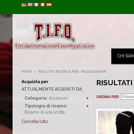
Image 01
CHI SIA
HOME
/
RISULTATI RICERCA PER: 'PASSASCIARPA'
RISULTATI
Acquista per
ATTUALMENTE ACQUISTI DA:
ORDINA PER
Categoria:
Accessori
Tipologia di ricamo:
Ricamo di una scritta
Cancella tutto