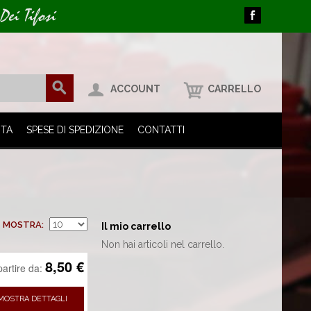
Dei Tifosi
ACCOUNT
CARRELLO
ITA
SPESE DI SPEDIZIONE
CONTATTI
MOSTRA
Il mio carrello
Non hai articoli nel carrello.
8,50 €
partire da:
MOSTRA DETTAGLI