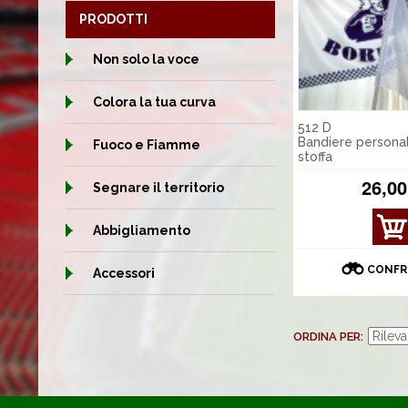
PRODOTTI
Non solo la voce
Colora la tua curva
512 D
Bandiere personal
Fuoco e Fiamme
stoffa
26,00
Segnare il territorio
MOS
Abbigliamento
TRA
DET
CONFR
Accessori
TAGL
I
ORDINA PER