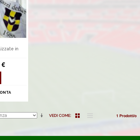
izzate in
 €
ONTA
1 Prodotti/o
VEDI COME