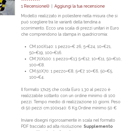
1 Recensione(i)
|
Aggiungi la tua recensione
Modello realizzato in poliestere nella misura che si
può scegliere tra le varianti della tendina a
scorrimento. Ecco una scala di prezzi unitari in Euro
che comprendono la stampa in quadricromia:
CM.100X140: 1 pezzo=€ 26, 5=€24, 10=€21,
50=€19, 100=€16.
CM.70X100: 1 pezzo=€13 5=€12, 10=€11, 50=€10,
100=€8.
CM.50X70: 1 pezzo=€8, 5=€7, 10=€6, 50=€5,
100=€4.
Il formato 17x25 che costa Euro 1,30 al pezzo è
realizzabile soltanto con un ordine minimo di 100
pezzi. Tempo medio di realizzazione 10 giorni. Peso
di 50 pezzi cm.100x140: 6 Kg.Ordine minimo 50 €
Inviare disegni rigorosamente in scala nel formato
PDF tracciato ad alta risoluzione.
Supplemento