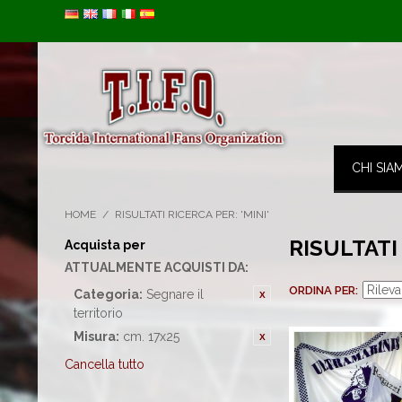
Image 01
CHI SIA
HOME
/
RISULTATI RICERCA PER: 'MINI'
RISULTATI
Acquista per
ATTUALMENTE ACQUISTI DA:
ORDINA PER
Categoria:
Segnare il
territorio
Misura:
cm. 17x25
Cancella tutto