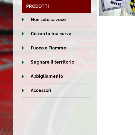
PRODOTTI
Non solo la voce
Colora la tua curva
Fuoco e Fiamme
Segnare il territorio
Abbigliamento
Accessori