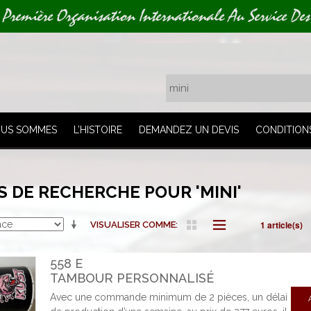
 Première Organisation Internationale Au Service Des
OUS SOMMES
L’HISTOIRE
DEMANDEZ UN DEVIS
CONDITION
 DE RECHERCHE POUR 'MINI'
1 article(s)
VISUALISER COMME
558 E
TAMBOUR PERSONNALISÉ
Avec une commande minimum de 2 pièces, un délai